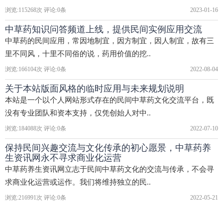
浏览:
115268
次 评论:
0
条
2023-01-16
中草药知识问答频道上线，提供民间实例应用交流
中草药的民间应用，常因地制宜，因方制宜，因人制宜，故有三
里不同风，十里不同俗的说，药用价值的挖..
浏览:
166104
次 评论:
0
条
2022-08-04
关于本站版面风格的临时应用与未来规划说明
本站是一个以个人网站形式存在的民间中草药文化交流平台，既
没有专业团队和资本支持，仅凭创始人对中..
浏览:
184088
次 评论:
0
条
2022-07-10
保持民间兴趣交流与文化传承的初心愿景，中草药养
生资讯网永不寻求商业化运营
中草药养生资讯网立志于民间中草药文化的交流与传承，不会寻
求商业化运营或运作。我们将维持独立的民..
浏览:
216991
次 评论:
0
条
2022-05-21