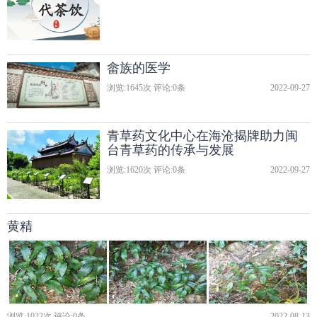
畲族的医学
浏览:
1645
次 评论:
0
条
2022-09-27
青草药文化中心在海沧揭牌助力闽
台青草药的传承与发展
浏览:
1620
次 评论:
0
条
2022-09-27
黄精
浏览:
1022
次 评论:
0
条
2022-08-13