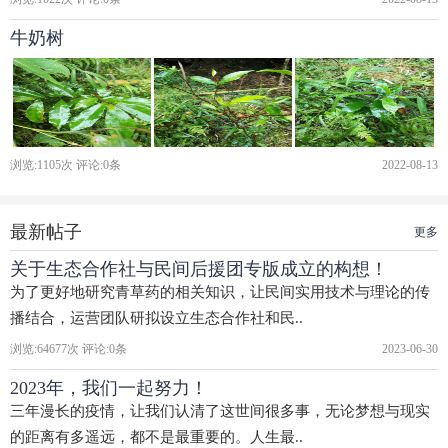
牛奶树
浏览:
1105
次 评论:
0
条
2022-08-13
最新帖子
更多
关于生态合作社与民间后援团专版成立的构想！
为了更好地研究青草药的相关知识，让民间实用技术与理论的传
播结合，运营团队研拟设立生态合作社和民..
浏览:
64677
次 评论:
0
条
2023-06-30
2023年，我们一起努力！
三年漫长的疫情，让我们认清了这世间很多事，无论梦想与现实
的距离有多遥远，都不是最重要的。人生最..