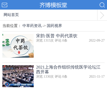
网站首页
当前位置：
中草药资讯
->
国药视界
宋韵·医普 中药代茶饮
浏览:
1315
次 评论:
0
条
2022-09-27
2021上海合作组织传统医学论坛江
西开幕
浏览:
1330
次 评论:
0
条
2021-11-17