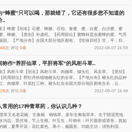
为“蜂蜜”只可以喝，那就错了，它还有很多您不知道的
..
名】蜂蜜【别名】石蜜、蜂糖、石饴、食蜜、蜜、白蜜、白沙蜜、蜜
蜜、蜂糖。【类别】补虚药。【药用部位】蜜蜂科昆虫蜜蜂的蜜。气芳
极甜。【产地分布】全国大部分地区都有。【性味归经】甘，平；归..
566
次 评论:
0
条
2022-08-07 16:59
间称作“养肝仙草，平肝将军”的风柜斗草..
名】风柜斗草【别名】风柜斗草、肉穗草、槠头红、风谷草。【类别】
【药用部位】野牡丹科植物楮头红的全草。【产地分布】楮头红的品种
红、肉穗草、叶底红三种。楮头红在全国大部分地区都有生长，云..
626
次 评论:
0
条
2022-08-07 16:48
人常用的17种青草药，你认识几种？
积雪草又名老花碗、乞食碗、铜钱草。多年生匍匐草本。生于阴湿荒地、
水沟边。茎伏地，节上生根。叶互生，叶柄长；叶片圆形或肾形，犹如
的碗，夏季开花；花红紫色。果小，扁圆形。功能主治：清热利湿..