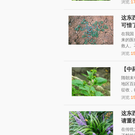
浏览:
1
这东
可惜了
在我国
来的医
救人。
浏览:
1
【中
隋朝末
地区百
征收，
浏览:
1
这东
请重视
在传统