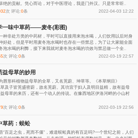
卓绝的贡献。凭心而论，对于中医理论，我是门外汉。只是常常听..
032
次 评论:
0
条
2022-04-03 12:22
学一味中草药——麦冬(彩图)
一种非处方类的中药材，平时可以直接用来泡水喝，人们饮用以后对身
种好处，但是平时用麦冬泡水喝时也存在一些禁忌，为了让大家能全面
冬泡水喝的利弊，接下来我就对麦冬泡水喝的功效与禁忌做一个全..
55
次 评论:
0
条
2022-03-19 22:57
药益母草的妙用
为唇形科植物益母草的全草，又名茺蔚、坤草等。《本草纲目》
此草及子皆茺盛密蔚，故名茺蔚。其功宜于妇人及明目益精，故有益母
”益母草的来历，还有一个动人的传说。在豫西地区伊洛河畔的小山村
79
次 评论:
0
条
2022-03-19 22:56
中草药：蜈蚣
语“百足之虫，死而不僵”，难道蜈蚣真的有百足吗?一个世纪之前，人们