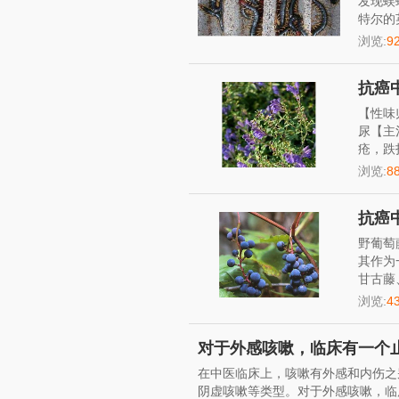
发现蜈
特尔的
浏览:
9
抗癌
【性味
尿【主
疮，跌
浏览:
8
抗癌
野葡萄
其作为
甘古藤
浏览:
4
对于外感咳嗽，临床有一个止
在中医临床上，咳嗽有外感和内伤之
阴虚咳嗽等类型。对于外感咳嗽，临