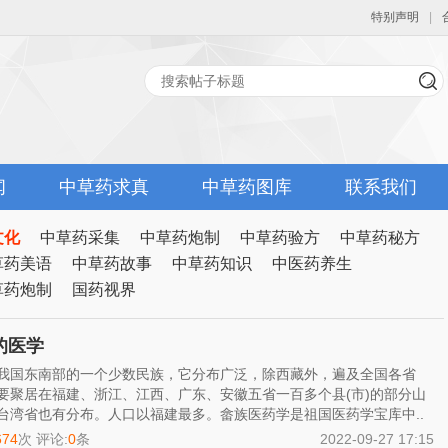
特别声明
|
网
闻
中草药求真
中草药图库
联系我们
文化
中草药采集
中草药炮制
中草药验方
中草药秘方
草药美语
中草药故事
中草药知识
中医药养生
草药炮制
国药视界
的医学
我国东南部的一个少数民族，它分布广泛，除西藏外，遍及全国各省
要聚居在福建、浙江、江西、广东、安徽五省一百多个县(市)的部分山
台湾省也有分布。人口以福建最多。畲族医药学是祖国医药学宝库中..
674
次 评论:
0
条
2022-09-27 17:15