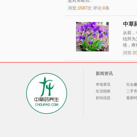
是对水蛭功..
浏览:
1587
次 评论:
0
条
中草
从前，
结拜为
疮，疼
浏览:
2
新闻资讯
本地资讯
社会
生活指南
二手
折扣信息
最新