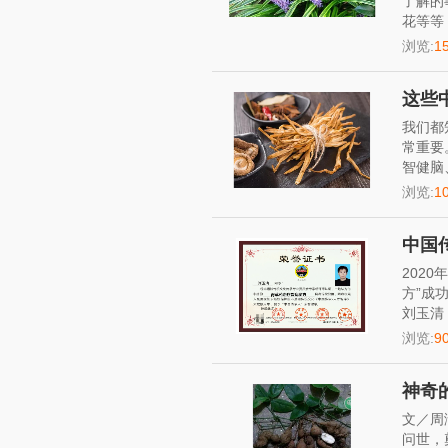
了解的
花等等
浏览:
1
这些
我们都
常重要
智健脑
浏览:
1
中国
202
方”成
刘玉清
浏览:
9
神奇
文／周
问世，