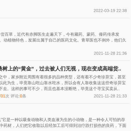
2022-03-19 22:38
珍尝百草，近代有赤脚医生走遍天下，今有藏药、蒙药、傣药传承发
、动植物特色，发展出属于自己的医药文化。青草医也不例外，他们久
2021-11-28 21:36
桑树上的“黄金”，过去被人们无视，现在变成高端货..
之中，家乡附近周围有着很多的品种类型，还有着不少奇珍异宝，甚至
以此为生，毕竟靠山吃山靠水吃水，所以会有人靠收集这这些奇珍异宝
下去。这样的事可不少，而且也基本没断绝，毕竟这个寻宝买卖从..
701
次 评论:
0
条
2021-11-28 21:33
鬼”它是一种以吸食动物和人类血液为生的小动物，是一种令人可怕的存
中药材，人们把它收取以后经加工后可得到治疗跌打损伤的良药，下面