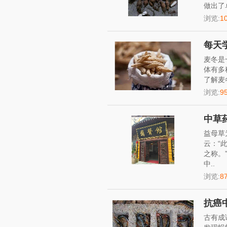
做出了
浏览:
1
每天
麦冬是
体有多
了解麦
浏览:
9
中草
益母草
云：“
之称。
中..
浏览:
8
抗癌
古有成