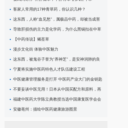
客家人常用的17种青草药，你认识几种？
这东西，人称“血见愁”，属极品中药，却被当成害
草除掉，可惜了
导致肝损伤的主力是化学药，为什么黑锅扣在中草
药头上？
【中药传说】豨莶草
漫步文化街 体验中医魅力
这东西，被鬼谷子誉为“养神芝”，是安神润肺的良
药，遇见请重视
宁夏将实施中医药特色人才队伍建设工程
中医健康管理服务是打开 中医药产业大门的金钥匙
不要妄谈中医无用！日本从中国买配方和原料，再
销往世界各地
福建中医药大学陈立典教授当选中国康复医学会会
长
安徽亳州：描绘中医药健康旅游图景