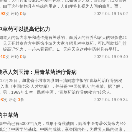
事物，人们通常会冠以神秘的色彩，比如像灵芝草，野山参，以及雪莲
，由于这些植物具有特殊的用途，人们便将其视为人间的仙草。而..
593
次 评论:
0
条
2022-04-19 15:02
中草药可以提高记忆力
知道人的智力水平和遗传是有关系的，而后天的营养和后天的锻炼也非
。见天开封秦宫方中医馆小编为大家介绍几种中草药，可以帮助我们益
、提高记忆力，一起来看看吧。1、天麻天麻这种中药材具有平肝..
010
次 评论:
0
条
2022-04-19 09:40
传承人刘玉清：用青草药治疗骨病
0年12月28日，湖北省十堰市郧县刘玉清同志申报的“青草药治疗骨病秘
功入库《中国传承·人才智库》，并获得“中国传承人”的殊荣。据了解，
，男，1969年出生，民间中医，“青草药治疗骨病秘方”传承人..
08
次 评论:
0
条
2022-04-19 09:34
的中草药
渝中药已有5000年历史，成形于春秋战国，随着中医专著巜黄帝内经》
奠定了中医学的基础。中医的成就，享誉国内外，为世界人民的健康，