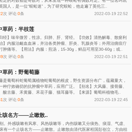
蚣足的对数都是奇数对，从未发现一种蜈蚣有偶数对足。有一位名叫凯
英国人，是一位“蜈蚣迷”，为了研究蜈蚣，他走遍了英伦三..
22
次 评论:
0
条
2022-03-19 22:52
中草药：半枝莲
归经】味辛微苦，性凉。归肺、肝、肾经。【功效】清热解毒、散瘀利
治】内服治衄血血淋，并治各类肿瘤、肝炎、乳腺炎等；外用治痈疽疔
打肿痛等。【用法】内服：煎汤，15-30g，鲜品可用至30-60g；或..
89
次 评论:
0
条
2022-03-19 22:51
中草药：野葡萄藤
藤是葡萄科蛇葡萄属植物蛇葡萄的根皮，野生资源分布广，蕴藏量大，
一种疗效确切的抗肿瘤中草药，应用广泛。【别名】大风藤、接骨藤、
、酸古藤、禾黄藤、禾花子藤、猫耳藤等。【来源】葡萄科植物毛..
31
次 评论:
0
条
2022-03-19 22:45
咳名方——止嗽散..
别。外感咳嗽有风寒、风热咳嗽等，内伤咳嗽又分痰热、痰湿、气虚、
床有一个止咳名方——止嗽散。止嗽散由清代医家程国彭创立，方由桔