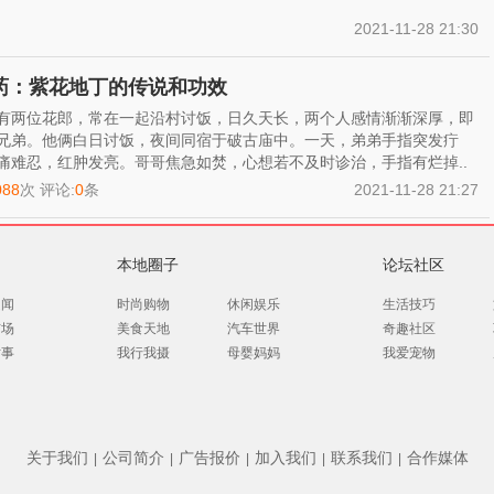
2021-11-28 21:30
药：紫花地丁的传说和功效
有两位花郎，常在一起沿村讨饭，日久天长，两个人感情渐渐深厚，即
兄弟。他俩白日讨饭，夜间同宿于破古庙中。一天，弟弟手指突发疔
痛难忍，红肿发亮。哥哥焦急如焚，心想若不及时诊治，手指有烂掉..
088
次 评论:
0
条
2021-11-28 21:27
本地圈子
论坛社区
趣闻
时尚购物
休闲娱乐
生活技巧
市场
美食天地
汽车世界
奇趣社区
时事
我行我摄
母婴妈妈
我爱宠物
关于我们
公司简介
广告报价
加入我们
联系我们
合作媒体
|
|
|
|
|