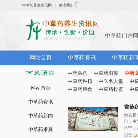
中草药养生资讯网
|
关注我们
中草药门户
网站首页
中草药资讯
中草药新
中药头条
中草药图库
中药
中草药种植
中医名人堂
中
网站首页
中草药膳食
中草药投资
中
中草药资讯
畲族
畲族是
中草药新闻
市，主
区中，
中草药求真
浏览:
1