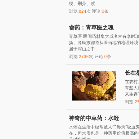
梗、荆芥、紫..
浏览:
824
次 评论:
0
条
畲药：青草医之魂
青草医 民间药材集大成者古有李时
扬。各民族都遵从着当地的地理环境
居于深山之中，..
浏览:
2736
次 评论:
0
条
长在
在农村
有些人
来生存
浏览:
2
神奇的中草药：水蛭
水蛭在生活中经常被人们称为“吸血
在，但水质也是一种药用价值极高的