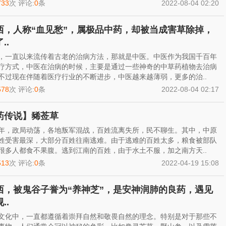
733
次 评论:
0
条
2022-08-04 02:20
西，人称“血见愁”，属极品中药，却被当成害草除掉，
..
，一直以来流传着古老的治病方法，那就是中医。中医作为我国千百年
疗方式，中医在治病的时候，主要是通过一些神奇的中草药植物去治病
不过现在伴随着医疗行业的不断进步，中医越来越薄弱，更多的治..
578
次 评论:
0
条
2022-08-04 02:17
药传说】豨莶草
年，政局动荡，各地叛军混战，百姓流离失所，民不聊生。其中，中原
姓受害最深，大部分百姓往南逃难。由于逃难的百姓太多，粮食被部队
很多人都食不果腹。逃到江南的百姓，由于水土不服，加之南方天..
513
次 评论:
0
条
2022-04-19 15:08
西，被鬼谷子誉为“养神芝”，是安神润肺的良药，遇见
..
文化中，一直都遵循着崇拜自然和敬畏自然的理念。特别是对于那些不