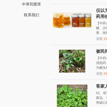
中草药图库
仅以
联系我们
药用价
【中药
糖、沙
香，味
浏览:
1
被民
【中药
清热药
为楮头
浏览:
2
客家
01、
路边、
有缺口