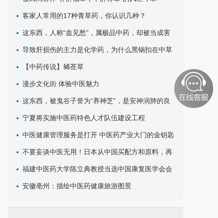
客家人常用的17种青草药，你认识几种？
这东西，人称“血见愁”，属极品中药，却被当成害
草除掉，可惜了
导致肝损伤的主力是化学药，为什么黑锅扣在中草
药头上？
【中药传说】豨莶草
漫步文化街 体验中医魅力
这东西，被鬼谷子誉为“养神芝”，是安神润肺的良
药，遇见请重视
宁夏将实施中医药特色人才队伍建设工程
中医健康管理服务是打开 中医药产业大门的金钥匙
不要妄谈中医无用！日本从中国买配方和原料，再
销往世界各地
福建中医药大学陈立典教授当选中国康复医学会会
长
安徽亳州：描绘中医药健康旅游图景