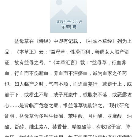
益母草在《诗经》中即有记载，《神农本草经》列为上
品，《本草正》云：“益母草，性滑而利，善调女人胎产诸
证，故有益母之号。”《本草汇言》载：“益母草，行血养
血，行血而不伤新血，养血而不滞瘀血，诚为血家之圣药
也。妇人临产之时，气有不顺，而迫血妄行，或逆于上，或
崩于下，或横生不顺，或子死腹中，或胞衣不落，或恶露攻
心……是皆临产危急之症，惟益母草统能治之。”现代研究
证明，益母草含多种生物碱、苯甲酸、月桂酸、亚麻酸、油
酸、甾醇、维生素A、芸香苷、精氨酸等，有收缩子宫、降