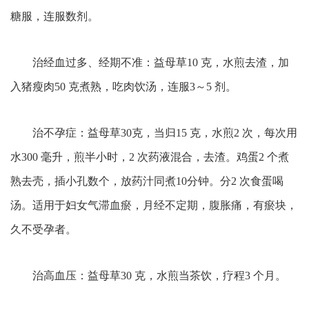
糖服，连服数剂。
治经血过多、经期不准：益母草10 克，水煎去渣，加
入猪瘦肉50 克煮熟，吃肉饮汤，连服3～5 剂。
治不孕症：益母草30克，当归15 克，水煎2 次，每次用
水300 毫升，煎半小时，2 次药液混合，去渣。鸡蛋2 个煮
熟去壳，插小孔数个，放药汁同煮10分钟。分2 次食蛋喝
汤。适用于妇女气滞血瘀，月经不定期，腹胀痛，有瘀块，
久不受孕者。
治高血压：益母草30 克，水煎当茶饮，疗程3 个月。