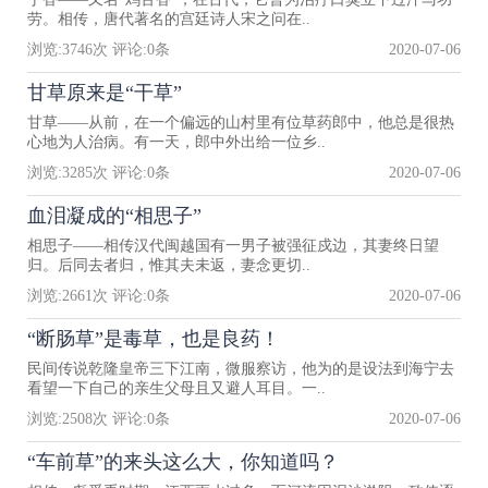
劳。相传，唐代著名的宫廷诗人宋之问在..
浏览:
3746
次 评论:
0
条
2020-07-06
甘草原来是“干草”
甘草——从前，在一个偏远的山村里有位草药郎中，他总是很热
心地为人治病。有一天，郎中外出给一位乡..
浏览:
3285
次 评论:
0
条
2020-07-06
血泪凝成的“相思子”
相思子——相传汉代闽越国有一男子被强征戍边，其妻终日望
归。后同去者归，惟其夫未返，妻念更切..
浏览:
2661
次 评论:
0
条
2020-07-06
“断肠草”是毒草，也是良药！
民间传说乾隆皇帝三下江南，微服察访，他为的是设法到海宁去
看望一下自己的亲生父母且又避人耳目。一..
浏览:
2508
次 评论:
0
条
2020-07-06
“车前草”的来头这么大，你知道吗？