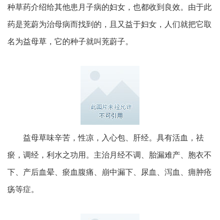
种草药介绍给其他患月子病的妇女，也都收到良效。由于此
药是茺蔚为治母病而找到的，且又益于妇女，人们就把它取
名为益母草，它的种子就叫茺蔚子。
益母草味辛苦，性凉，入心包、肝经。具有活血，祛
瘀，调经，利水之功用。主治月经不调、胎漏难产、胞衣不
下、产后血晕、瘀血腹痛、崩中漏下、尿血、泻血、痈肿疮
疡等症。