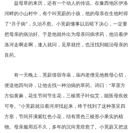
益母草的来历，还有一个动人的传说。在豫西地区伊洛
河畔的小山村中，有个叫茺蔚的小孩，他的母亲在生他时得
了“月子病”，久治不愈。小茺蔚懂事以后暗下决心，一定要
把母亲的病治好。于是他就外出为母亲问病求药，他沿着伊
洛河走啊走啊，逢人就问，见草就挖，也没找到能治母亲的
良药。
有一天晚上，茺蔚借宿寺庙，庙内老僧见他救母心切，
便送他四句诗，让他去找一种治病的草药。诗曰：“草茎方
方似黄麻，花生节间节生花，三棱黑子叶似艾，能医母疾效
可夸。”小茺蔚就沿着河岸找起来，终于找到了这种茎呈四
方形，节间开满紫红色小花，结有黑色三棱形小果实的植
物。母亲服用后不久，多年的沉疴竟痊愈了。小茺蔚又把这