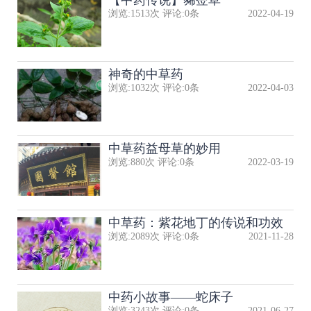
【中药传说】豨莶草
浏览:
1513
次 评论:
0
条
2022-04-19
神奇的中草药
浏览:
1032
次 评论:
0
条
2022-04-03
中草药益母草的妙用
浏览:
880
次 评论:
0
条
2022-03-19
中草药：紫花地丁的传说和功效
浏览:
2089
次 评论:
0
条
2021-11-28
中药小故事——蛇床子
浏览:
3243
次 评论:
0
条
2021-06-27