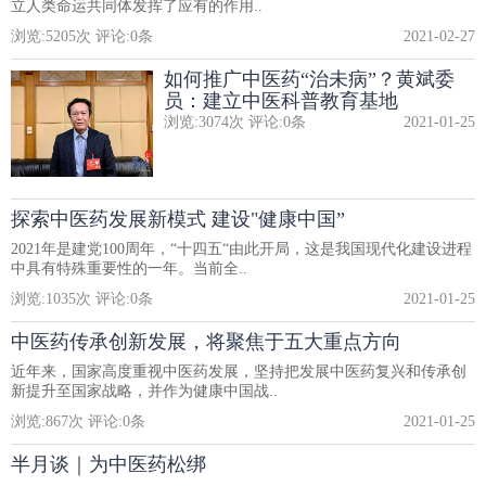
立人类命运共同体发挥了应有的作用..
浏览:
5205
次 评论:
0
条
2021-02-27
如何推广中医药“治未病”？黄斌委
员：建立中医科普教育基地
浏览:
3074
次 评论:
0
条
2021-01-25
探索中医药发展新模式 建设"健康中国”
2021年是建党100周年，“十四五“由此开局，这是我国现代化建设进程
中具有特殊重要性的一年。当前全..
浏览:
1035
次 评论:
0
条
2021-01-25
中医药传承创新发展，将聚焦于五大重点方向
近年来，国家高度重视中医药发展，坚持把发展中医药复兴和传承创
新提升至国家战略，并作为健康中国战..
浏览:
867
次 评论:
0
条
2021-01-25
半月谈｜为中医药松绑