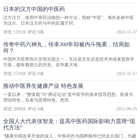
日本的汉方中国的中医药
汉方汉方，使用中草药治病的一种方法，简称“中医”。海外多称中医
为汉方。日本汉方药与中药应属于同..
浏览:
1295
次 评论:
0
条
2021-11-17
传奇中药六神丸，传承300年却被内斗拖累，结局如
何？
中国作为世界四大文明古国之一，无论是文化还是技术亦或者是医学
方面，都有着悠久的历史。在华夏大地..
浏览:
1570
次 评论:
0
条
2021-11-17
推动中医养生健康产业 特色发展
一直以来，“整体观”与“辨证论治”是中医学的基本指导思想。前者为
理论特色，后者为思维特色。然而..
浏览:
2000
次 评论:
0
条
2021-08-25
全国人大代表张智龙：提高中医药国际影响力需用“现
代方法”
“随着中国改革开放的深入，中医药作为国粹精华已经走出国门，为建