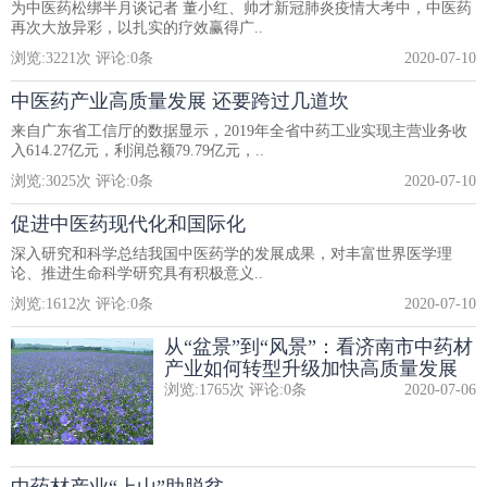
为中医药松绑半月谈记者 董小红、帅才新冠肺炎疫情大考中，中医药
再次大放异彩，以扎实的疗效赢得广..
浏览:
3221
次 评论:
0
条
2020-07-10
中医药产业高质量发展 还要跨过几道坎
来自广东省工信厅的数据显示，2019年全省中药工业实现主营业务收
入614.27亿元，利润总额79.79亿元，..
浏览:
3025
次 评论:
0
条
2020-07-10
促进中医药现代化和国际化
深入研究和科学总结我国中医药学的发展成果，对丰富世界医学理
论、推进生命科学研究具有积极意义..
浏览:
1612
次 评论:
0
条
2020-07-10
从“盆景”到“风景”：看济南市中药材
产业如何转型升级加快高质量发展
浏览:
1765
次 评论:
0
条
2020-07-06