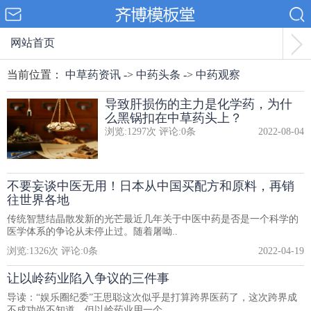
网站首页
当前位置：
中草药资讯
->
中药头条
->
中药观察
导致肝损伤的主力是化学药，为什
么黑锅扣在中草药头上？
浏览:
1297
次 评论:
0
条
2022-08-04
不要妄谈中医无用！日本从中国买配方和原料，再销
往世界各地
传统智慧结晶散发新的光芒最近几年关于中医中药是否是一个科学的
医学体系的争论从未停止过。随着屠呦..
浏览:
1326
次 评论:
0
条
2022-04-19
让以岭药业陷入争议的三件事
导读：“娱乐圈纪委”王思聪这次似乎是打算跨界医药了，这次跨界成
不成功尚不知道，但以岭药业用一个..