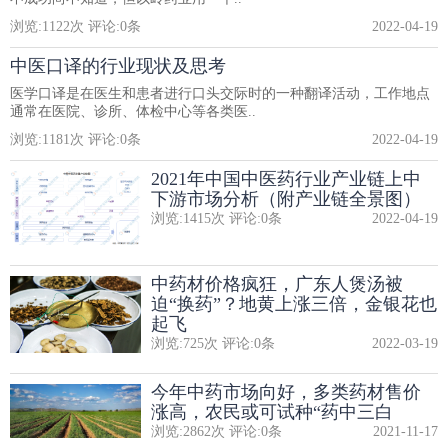
浏览:
1122
次 评论:
0
条
2022-04-19
中医口译的行业现状及思考
医学口译是在医生和患者进行口头交际时的一种翻译活动，工作地点
通常在医院、诊所、体检中心等各类医..
浏览:
1181
次 评论:
0
条
2022-04-19
2021年中国中医药行业产业链上中
下游市场分析（附产业链全景图）
浏览:
1415
次 评论:
0
条
2022-04-19
中药材价格疯狂，广东人煲汤被
迫“换药”？地黄上涨三倍，金银花也
起飞
浏览:
725
次 评论:
0
条
2022-03-19
今年中药市场向好，多类药材售价
涨高，农民或可试种“药中三白
浏览:
2862
次 评论:
0
条
2021-11-17