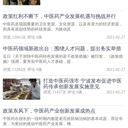
政策红利不断下，中医药产业发展机遇与挑战并行
中医药是我国重要的卫生资源、文化资源，以及有潜力的经济资源，
和具有原创优势的科技资源。为推动其..
浏览:
12061
次 评论:
0
条
2021-02-27
中医药领域新政出台：围绕人才问题，提出务实举措
近日《关于加快中医药特色发展的若干政策措施》被印发，《政策措
施》强调，要夯实中医药人才基础，提..
浏览:
13284
次 评论:
0
条
2021-02-27
打造中医药强市 宁波发布促进中医
药传承创新发展实施意见
浏览:
11437
次 评论:
0
条
2021-02-27
政策东风下，中医药产业创新发展成热点
中医药在很长的一段时期内都是老百姓防病治病的基本武器，而近年
来，为更好的推动中医药产业发展，继..